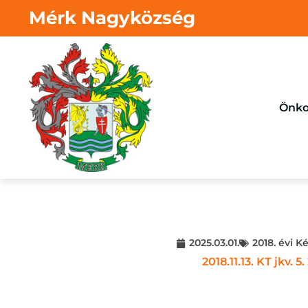
Mérk Nagyközség
Önko
2025.03.01.
2018. évi K
2018.11.13. KT jkv. 5.