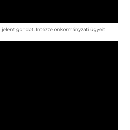
m jelent gondot. Intézze önkormányzati ügyeit