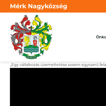
Mérk Nagyközség
Önko
„Egy vállalkozás üzemeltetése sosem egyszerű felad