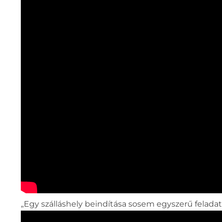
„Egy szálláshely beindítása sosem egyszerű felada