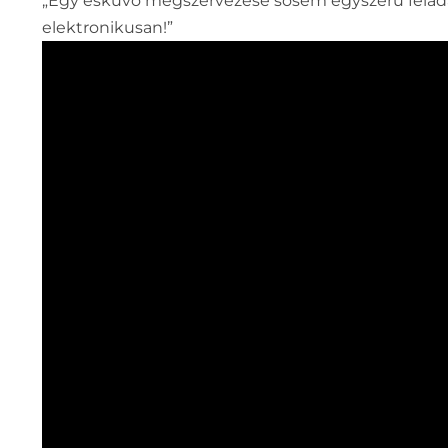
„Egy esküvő megszervezése sosem egyszerű feladat,
elektronikusan!”