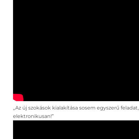
„Az új szokások kialakítása sosem egyszerű felad
elektronikusan!”