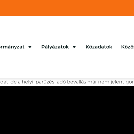
rmányzat
Pályázatok
Közadatok
Közö
at, de a helyi iparűzési adó bevallás már nem jelent gon