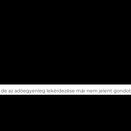
 de az adóegyenleg lekérdezése már nem jelent gondot. 