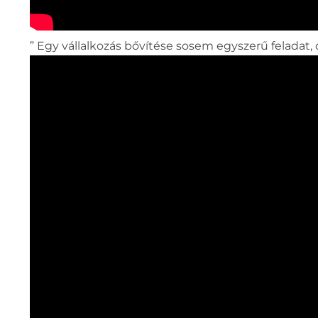
” Egy vállalkozás bővítése sosem egyszerű feladat