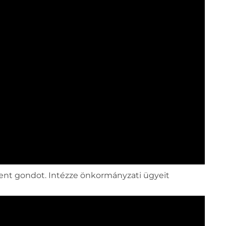
lent gondot. Intézze önkormányzati ügyeit