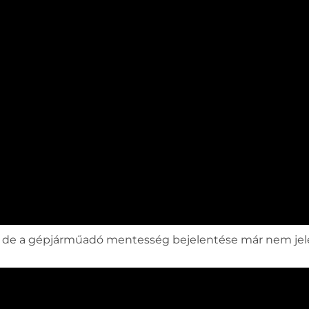
at, de a gépjárműadó mentesség bejelentése már nem je