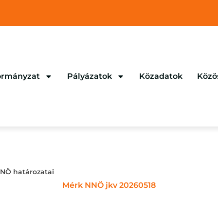
rmányzat
Pályázatok
Közadatok
Közö
NNÖ határozatai
Mérk NNÖ jkv 20260518