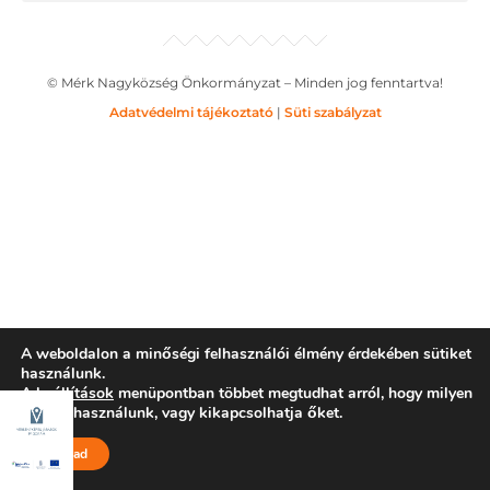
© Mérk Nagyközség Önkormányzat – Minden jog fenntartva!
Adatvédelmi tájékoztató
|
Süti szabályzat
A weboldalon a minőségi felhasználói élmény érdekében sütiket
használunk.
A
beállítások
menüpontban többet megtudhat arról, hogy milyen
sütiket használunk, vagy kikapcsolhatja őket.
Elfogad