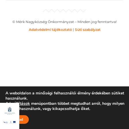
© Mérk Nagyközség Önkormányzat – Minden jog fenntartva!
Adatvédelmi tájékoztató
|
Süti szabályzat
A weboldalon a minőségi felhasználói élmény érdekében sütiket
használunk.
A
beállítások
menüpontban többet megtudhat arról, hogy milyen
sütiket használunk, vagy kikapcsolhatja őket.
Elfogad