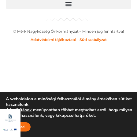
© Mérk Nagyközség Önkormányzat – Minden jog fenntartva!
Adatvédelmi tájékoztató
|
Süti szabályzat
A weboldalon a minőségi felhasználói élmény érdekében sütiket
használunk.
A
beállítások
menüpontban többet megtudhat arról, hogy milyen
sütiket használunk, vagy kikapcsolhatja őket.
Elfogad