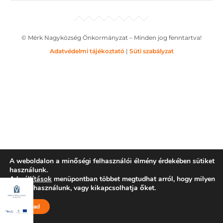
© Mérk Nagyközség Önkormányzat – Minden jog fenntartva!
Adatvédelmi tájékoztató
|
Süti szabályzat
A weboldalon a minőségi felhasználói élmény érdekében sütiket
használunk.
A
beállítások
menüpontban többet megtudhat arról, hogy milyen
sütiket használunk, vagy kikapcsolhatja őket.
Elfogad