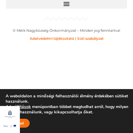
© Mérk Nagyközség Önkormányzat – Minden jog fenntartva!
Adatvédelmi tájékoztató
|
Süti szabályzat
A weboldalon a minőségi felhasználói élmény érdekében sütiket
használunk.
A
beállítások
menüpontban többet megtudhat arról, hogy milyen
sütiket használunk, vagy kikapcsolhatja őket.
Elfogad