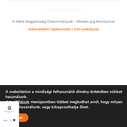
© Mérk Nagyközség Önkormányzat – Minden jog fenntartva!
Adatvédelmi tájékoztató
|
Süti szabályzat
A weboldalon a minőségi felhasználói élmény érdekében sütiket
használunk.
A
beállítások
menüpontban többet megtudhat arról, hogy milyen
sütiket használunk, vagy kikapcsolhatja őket.
Elfogad