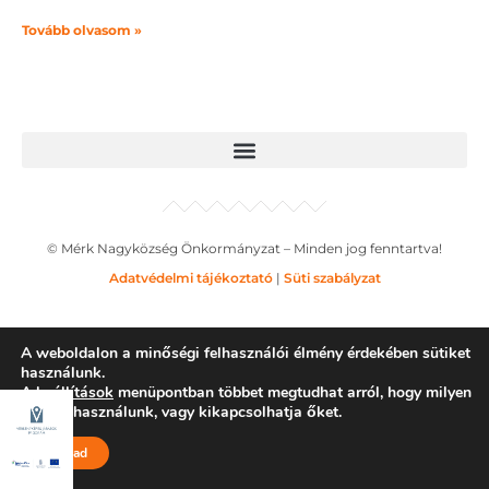
Tovább olvasom »
© Mérk Nagyközség Önkormányzat – Minden jog fenntartva!
Adatvédelmi tájékoztató
|
Süti szabályzat
A weboldalon a minőségi felhasználói élmény érdekében sütiket
használunk.
A
beállítások
menüpontban többet megtudhat arról, hogy milyen
sütiket használunk, vagy kikapcsolhatja őket.
Elfogad