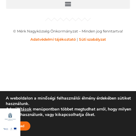
© Mérk Nagyközség Önkormányzat – Minden jog fenntartva!
Adatvédelmi tájékoztató
|
Süti szabályzat
A weboldalon a minőségi felhasználói élmény érdekében sütiket
használunk.
A
beállítások
menüpontban többet megtudhat arról, hogy milyen
sütiket használunk, vagy kikapcsolhatja őket.
Elfogad