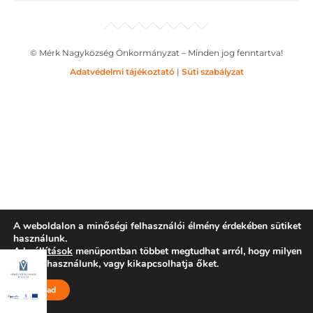
© Mérk Nagyközség Önkormányzat – Minden jog fenntartva!
Adatvédelmi tájékoztató
|
Süti szabályzat
A weboldalon a minőségi felhasználói élmény érdekében sütiket
használunk.
A
beállítások
menüpontban többet megtudhat arról, hogy milyen
sütiket használunk, vagy kikapcsolhatja őket.
Elfogad