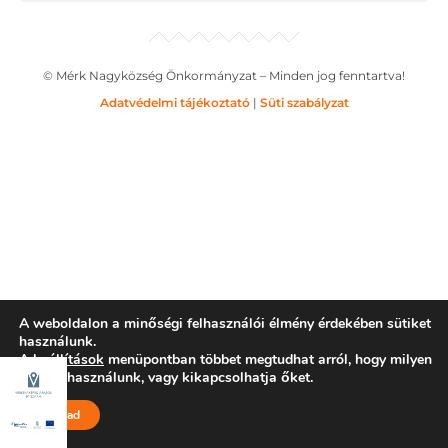
© Mérk Nagyközség Önkormányzat – Minden jog fenntartva!
Adatvédelmi tájékoztató
|
Süti szabályzat
A weboldalon a minőségi felhasználói élmény érdekében sütiket
használunk.
A
beállítások
menüpontban többet megtudhat arról, hogy milyen
sütiket használunk, vagy kikapcsolhatja őket.
Elfogad