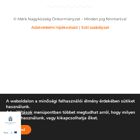
© Mérk Nagyközség Önkormányzat – Minden jog fenntartva!
Adatvédelmi tájékoztató
|
Süti szabályzat
A weboldalon a minőségi felhasználói élmény érdekében sütiket
használunk.
A
beállítások
menüpontban többet megtudhat arról, hogy milyen
sütiket használunk, vagy kikapcsolhatja őket.
Elfogad