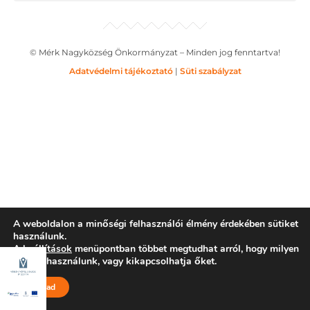
© Mérk Nagyközség Önkormányzat – Minden jog fenntartva!
Adatvédelmi tájékoztató
|
Süti szabályzat
A weboldalon a minőségi felhasználói élmény érdekében sütiket
használunk.
A
beállítások
menüpontban többet megtudhat arról, hogy milyen
sütiket használunk, vagy kikapcsolhatja őket.
Elfogad