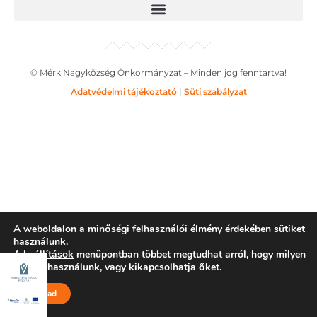
© Mérk Nagyközség Önkormányzat – Minden jog fenntartva!
Adatvédelmi tájékoztató
|
Süti szabályzat
A weboldalon a minőségi felhasználói élmény érdekében sütiket
használunk.
A
beállítások
menüpontban többet megtudhat arról, hogy milyen
sütiket használunk, vagy kikapcsolhatja őket.
Elfogad