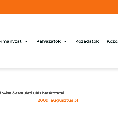
rmányzat
Pályázatok
Közadatok
Közö
épviselő-testületi ülés határozatai
2009_augusztus 31_