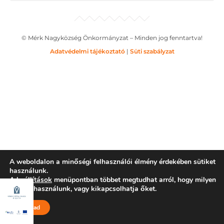
© Mérk Nagyközség Önkormányzat – Minden jog fenntartva!
Adatvédelmi tájékoztató
|
Süti szabályzat
A weboldalon a minőségi felhasználói élmény érdekében sütiket
használunk.
A
beállítások
menüpontban többet megtudhat arról, hogy milyen
sütiket használunk, vagy kikapcsolhatja őket.
Elfogad