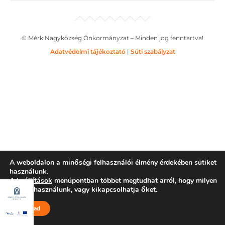
© Mérk Nagyközség Önkormányzat – Minden jog fenntartva!
Adatvédelmi tájékoztató
|
Süti szabályzat
A weboldalon a minőségi felhasználói élmény érdekében sütiket
használunk.
A
beállítások
menüpontban többet megtudhat arról, hogy milyen
sütiket használunk, vagy kikapcsolhatja őket.
Elfogad